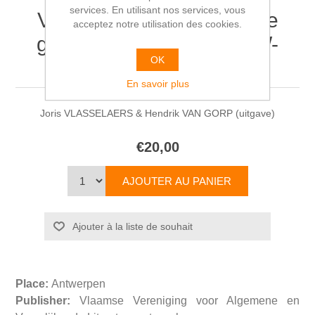
services. En utilisant nos services, vous
Vorm of Norm, de literaire
acceptez notre utilisation des cookies.
genres in discussie. ALW-
OK
Cahier nr. 8. 1989
En savoir plus
Joris VLASSELAERS & Hendrik VAN GORP (uitgave)
€20,00
Place:
Antwerpen
Publisher:
Vlaamse Vereniging voor Algemene en