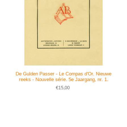
De Gulden Passer - Le Compas d'Or. Nieuwe
reeks - Nouvelle série. 5e Jaargang, nr. 1.
€15,00