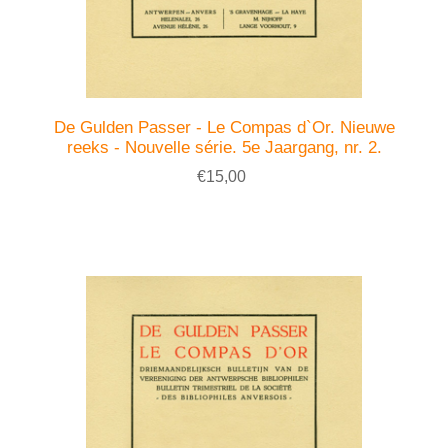
De Gulden Passer - Le Compas d`Or. Nieuwe
reeks - Nouvelle série. 5e Jaargang, nr. 2.
€15,00