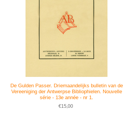
De Gulden Passer. Driemaandelijks bulletin van de
Vereeniging der Antwerpse Bibliophielen. Nouvelle
série - 13e année - nr 1.
€15,00