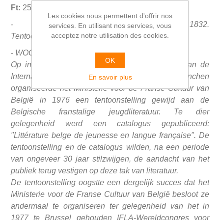
Ft:
25,5x18,5 cm. 755 gr.
Les cookies nous permettent d'offrir nos
- Vlaamse jeugdliteratuur sinds 1832.
services. En utilisant nos services, vous
acceptez notre utilisation des cookies.
Tentoonstellingscatalogus.
-
WOORD VOORAF:
OK
Op initiatief van de h. Walter Scherf, directeur van de
Internationale Jeugdbibliotheek te München
En savoir plus
organiseerde het Ministerie voor de Franse Cultuur van
België in 1976 een tentoonstelling gewijd aan de
Belgische franstalige jeugdliteratuur. Te dier
gelegenheid werd een catalogus gepubliceerd:
"Littérature belge de jeunesse en langue française". De
tentoonstelling en de catalogus wilden, na een periode
van ongeveer 30 jaar stilzwijgen, de aandacht van het
publiek terug vestigen op deze tak van literatuur.
De tentoonstelling oogstte een dergelijk succes dat het
Ministerie voor de Franse Cultuur van België besloot ze
andermaal te organiseren ter gelegenheid van het in
1977 te Brussel gehouden IFLA-Wereldcongres voor