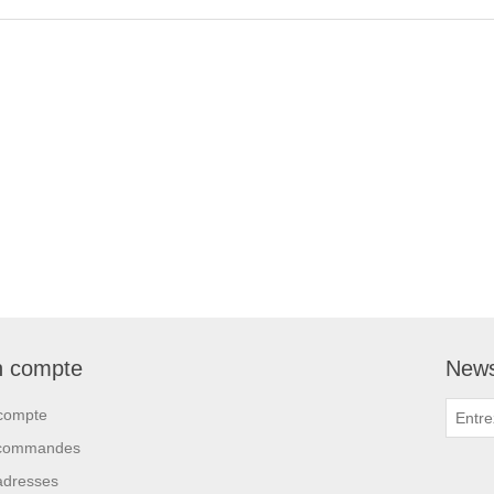
 compte
News
compte
commandes
adresses