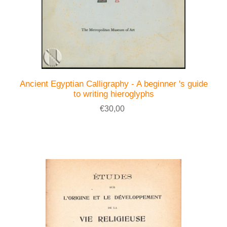
Ancient Egyptian Calligraphy - A beginner 's guide
to writing hieroglyphs
€30,00