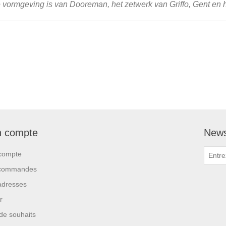
ormgeving is van Dooreman, het zetwerk van Griffo, Gent en h
 compte
News
compte
commandes
adresses
r
 de souhaits