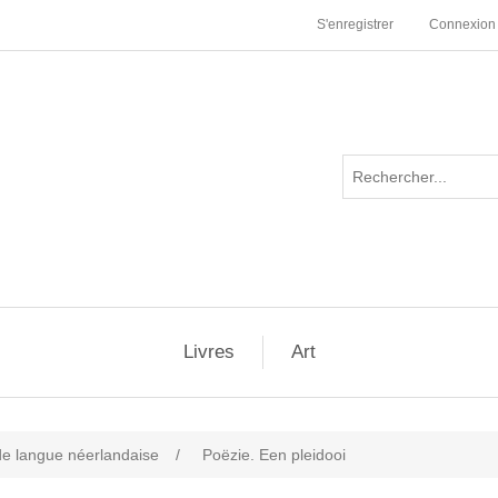
S'enregistrer
Connexion
Livres
Art
 de langue néerlandaise
/
Poëzie. Een pleidooi