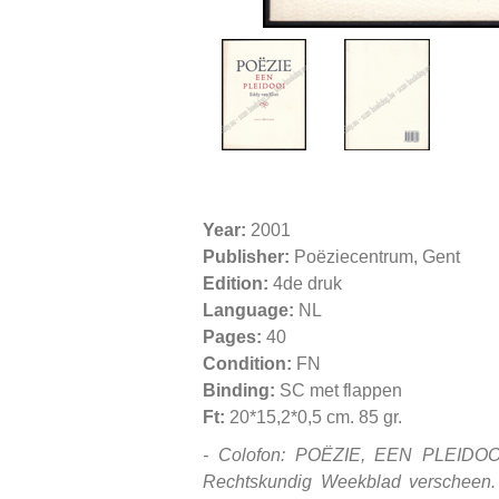
Year:
2001
Publisher:
Poëziecentrum, Gent
Edition:
4de druk
Language:
NL
Pages:
40
Condition:
FN
Binding:
SC met flappen
Ft:
20*15,2*0,5 cm. 85 gr.
- Colofon: POËZIE, EEN PLEIDOOI 
Rechtskundig Weekblad verscheen. 