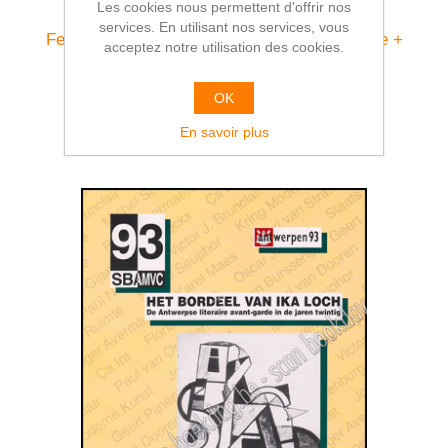
Les cookies nous permettent d'offrir nos
services. En utilisant nos services, vous
Fernand Khnopff and the Belgian Avant-Garde +
acceptez notre utilisation des cookies.
Het geheim van Fernand Khnopff
€20,00
OK
En savoir plus