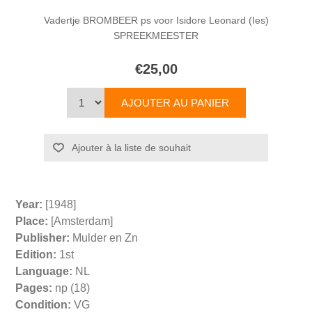
Vadertje BROMBEER ps voor Isidore Leonard (Ies)
SPREEKMEESTER
€25,00
Year:
[1948]
Place:
[Amsterdam]
Publisher:
Mulder en Zn
Edition:
1st
Language:
NL
Pages:
np (18)
Condition:
VG