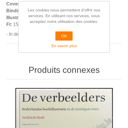
Cover condition:
G
Les cookies nous permettent d'offrir nos
Binding:
SC, geniet
services. En utilisant nos services, vous
Illustrated:
jaaaaa
acceptez notre utilisation des cookies.
Ft:
15x19 cm. 40 gr.
- In de reeks "een verhaal van Vadertje brombeer".
OK
En savoir plus
Produits connexes