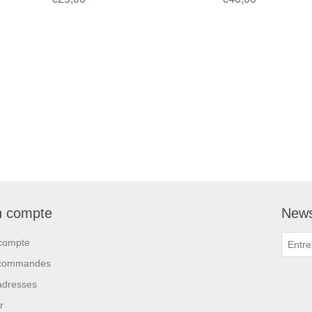
 compte
News
compte
commandes
adresses
r