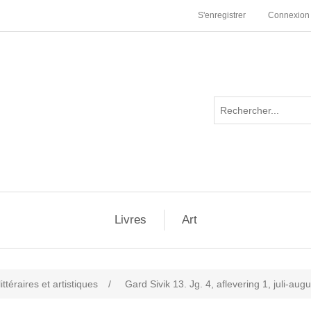
S'enregistrer
Connexion
Livres
Art
ttéraires et artistiques
/
Gard Sivik 13. Jg. 4, aflevering 1, juli-au