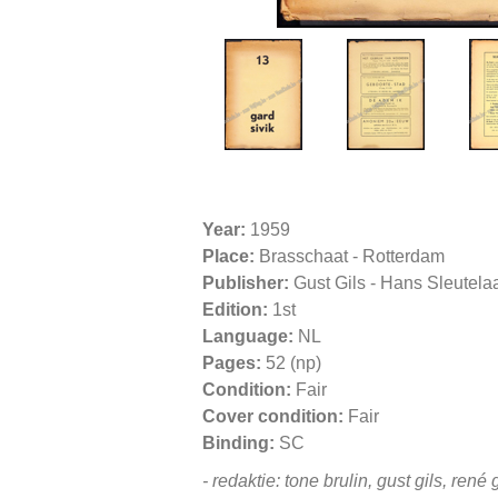
Year:
1959
Place:
Brasschaat - Rotterdam
Publisher:
Gust Gils - Hans Sleutela
Edition:
1st
Language:
NL
Pages:
52 (np)
Condition:
Fair
Cover condition:
Fair
Binding:
SC
- redaktie: tone brulin, gust gils, re