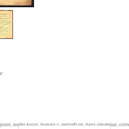
ar
né gysen, walter korun, hugues c. pernath pp, hans sleutelaar, cor