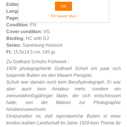
Edition:
1st
OK
Language:
Deutsch
En savoir plus
Pages:
60 (12+48(np))
Condition:
FN
Cover condition:
VG
Binding:
HC with DJ
Series:
Sammlung Horizont
Ft:
15,5x14,5 cm. 145 gr.
Zu Gotthard Schuhs Frühwerk :
1929 photographlerte Gotthard Schuh ein paar sich
balgende Buben vor den Mauern Perugias.
Schuh war damals noch kein Berufsphotograph. Er war
aber auch kein Amateur mehr, sondern ein
zweiunddreißigjähriger Maler, der sich entschlossen
hatte, von der Malerei zur Photographie
hinüberzuwechseln.
Festzuhalten ist, daß irgendwelche Buben in einer
trostlos-kahlen Landschaft Im Jahre 1929 kein Thema für