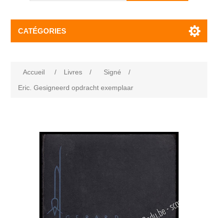
CATÉGORIES
Accueil
/
Livres
/
Signé
/
Eric. Gesigneerd opdracht exemplaar