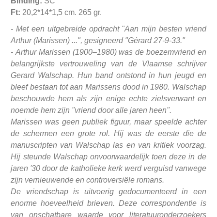
Binding:
SC
Ft:
20,2*14*1,5 cm. 265 gr.
- Met een uitgebreide opdracht "Aan mijn besten vriend
Arthur (Marissen) ...", gesigneerd "Gérard 27-9-33."
- Arthur Marissen (1900–1980) was de boezemvriend en
belangrijkste vertrouweling van de Vlaamse schrijver
Gerard Walschap. Hun band ontstond in hun jeugd en
bleef bestaan tot aan Marissens dood in 1980. Walschap
beschouwde hem als zijn enige echte zielsverwant en
noemde hem zijn "vriend door alle jaren heen".
Marissen was geen publiek figuur, maar speelde achter
de schermen een grote rol. Hij was de eerste die de
manuscripten van Walschap las en van kritiek voorzag.
Hij steunde Walschap onvoorwaardelijk toen deze in de
jaren '30 door de katholieke kerk werd verguisd vanwege
zijn vernieuwende en controversiële romans.
De vriendschap is uitvoerig gedocumenteerd in een
enorme hoeveelheid brieven. Deze correspondentie is
van onschatbare waarde voor literatuuronderzoekers