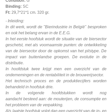
Condition:
G
Binding:
SC
Ft:
29,7*21*1 cm. 320 gr.
-
Inleiding:
In dit werk, wordt de "Bierindustrie in België" besproken
en ook het belang ervan in de E.E.G.
In het eerste hoofstuk wordt de situatie van de biersector
geschetst, met als voornaamste punten:
de ontwikkeling
van de biersector door de opkomst van het pilstype. D
e
impact van buitenlandse groepen. D
e evolutie in de
distributie.
In hoofdstuk twee krijgt men een overzicht van de
ondernemingen en de rentabiliteit in de brouwerijsector.
Het technisch proces en de produktiecijfers worden
behandeld in hoofstuk drie.
In de volgende hoofdstukken wordt nog
aandacht
besteed aan: de mouterijen,
de consumptie en
het probleem van de verpakking.
Als laatste hoofstuk volgt dan een overzicht van de in- en