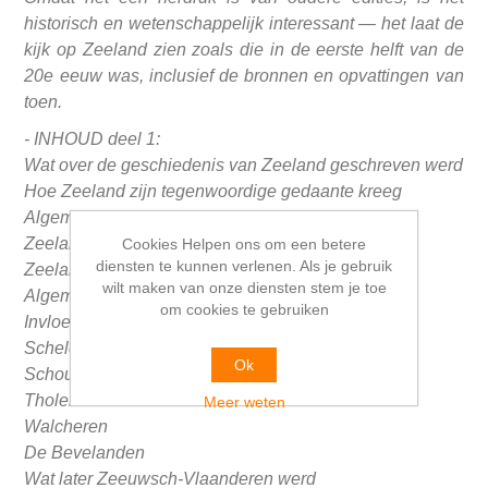
historisch en wetenschappelijk interessant — het laat de
kijk op Zeeland zien zoals die in de eerste helft van de
20e eeuw was, inclusief de bronnen en opvattingen van
toen.
- INHOUD deel 1:
Wat over de geschiedenis van Zeeland geschreven werd
Hoe Zeeland zijn tegenwoordige gedaante kreeg
Algemeene opmerkingen
Zeeland voor het jaar 1000
Cookies Helpen ons om een betere
diensten te kunnen verlenen. Als je gebruik
Zeeland van 1000-1400:
wilt maken van onze diensten stem je toe
Algemeene opmerkingen
om cookies te gebruiken
Invloed der kloosters
Schelde en Honte
Ok
Schouwen en Duiveland
Tholen
Meer weten
Walcheren
De Bevelanden
Wat later Zeeuwsch-Vlaanderen werd