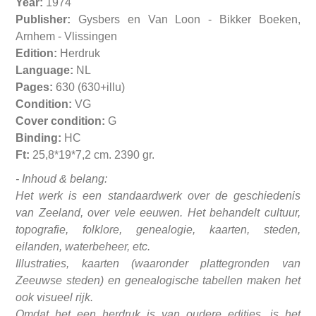
Year:
1974
Publisher:
Gysbers en Van Loon - Bikker Boeken,
Arnhem - Vlissingen
Edition:
Herdruk
Language:
NL
Pages:
630 (630+illu)
Condition:
VG
Cover condition:
G
Binding:
HC
Ft:
25,8*19*7,2 cm. 2390 gr.
- Inhoud & belang:
Het werk is een standaardwerk over de geschiedenis
van Zeeland, over vele eeuwen. Het behandelt cultuur,
topografie, folklore, genealogie, kaarten, steden,
eilanden, waterbeheer, etc.
Illustraties, kaarten (waaronder plattegronden van
Zeeuwse steden) en genealogische tabellen maken het
ook visueel rijk.
Omdat het een herdruk is van oudere edities, is het