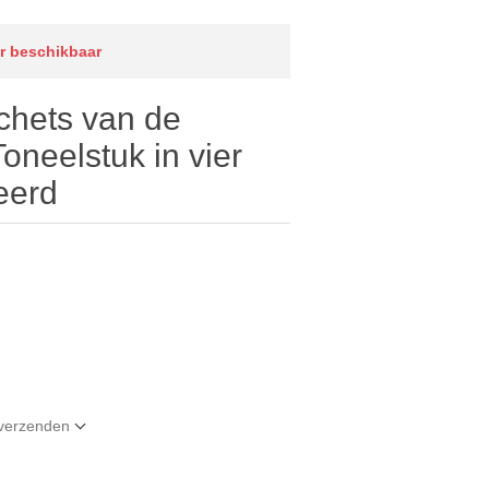
er beschikbaar
hets van de
Toneelstuk in vier
eerd
t verzenden