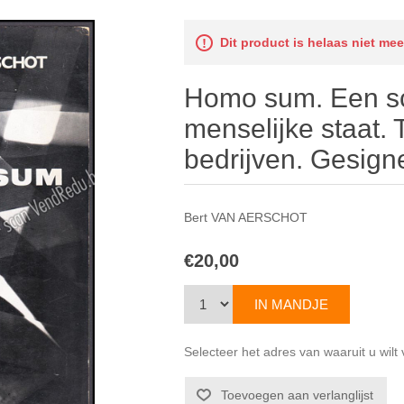
Dit product is helaas niet me
Homo sum. Een sc
menselijke staat. 
bedrijven. Gesign
Bert VAN AERSCHOT
€20,00
Selecteer het adres van waaruit u wil