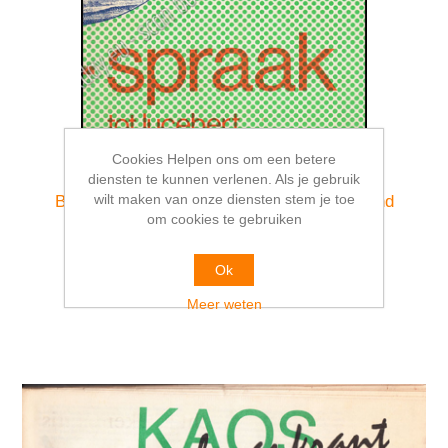
Cookies Helpen ons om een betere
diensten te kunnen verlenen. Als je gebruik
Beeld - Spraak. Van Luiken tot Lucebert.
wilt maken van onze diensten stem je toe
Beeldende kunst van schrijvers uit Nederland
om cookies te gebruiken
€21,00
Ok
Meer weten