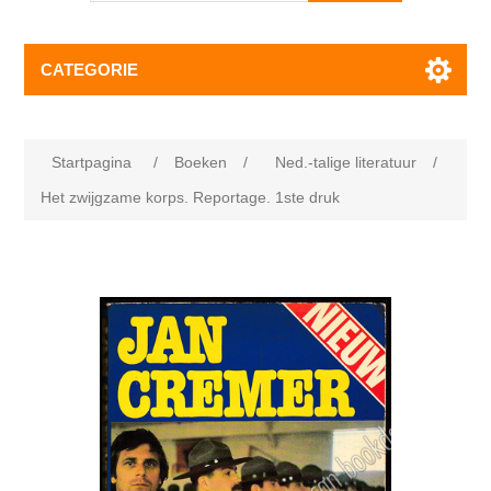
CATEGORIE
Startpagina
/
Boeken
/
Ned.-talige literatuur
/
Het zwijgzame korps. Reportage. 1ste druk