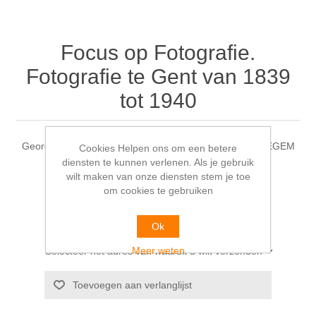
Focus op Fotografie.
Fotografie te Gent van 1839
tot 1940
George ANTHEUNIS Guido DESEYN & Marc VAN GYSEGEM
Cookies Helpen ons om een betere
diensten te kunnen verlenen. Als je gebruik
wilt maken van onze diensten stem je toe
€30,00
om cookies te gebruiken
Ok
Meer weten
Selecteer het adres van waaruit u wilt verzenden