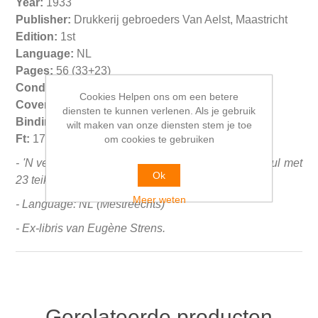
Year:
1933
Publisher:
Drukkerij gebroeders Van Aelst, Maastricht
Edition:
1st
Language:
NL
Pages:
56 (33+23)
Condition:
FN
Cookies Helpen ons om een betere
Cover condition:
VG
diensten te kunnen verlenen. Als je gebruik
Binding:
SC
wilt maken van onze diensten stem je toe
Ft:
17x13 cm. 85 gr.
om cookies te gebruiken
- 'N vertèlling in woort en beelt wäort vaan Math. Hul met
Ok
23 teikeninge vaan Jan Hul.
Meer weten
- Language: NL (Mestreechts)
- Ex-libris van Eugène Strens.
Gerelateerde producten