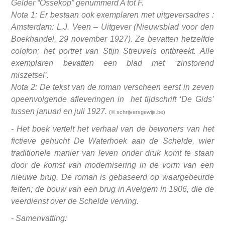
Gelder “Ossekop” genummerd A tot F.
Nota 1: Er bestaan ook exemplaren met uitgeversadres :
Amsterdam: L.J. Veen – Uitgever (Nieuwsblad voor den
Boekhandel, 29 november 1927). Ze bevatten hetzelfde
colofon; het portret van Stijn Streuvels ontbreekt. Alle
exemplaren bevatten een blad met ‘zinstorend
miszetsel’.
Nota 2: De tekst van de roman verscheen eerst in zeven
opeenvolgende afleveringen in het tijdschrift ‘De Gids’
tussen januari en juli 1927.
(© schrijversgewijs.be)
- Het boek vertelt het verhaal van de bewoners van het
fictieve gehucht De Waterhoek aan de Schelde, wier
traditionele manier van leven onder druk komt te staan
door de komst van modernisering in de vorm van een
nieuwe brug. De roman is gebaseerd op waargebeurde
feiten; de bouw van een brug in Avelgem in 1906, die de
veerdienst over de Schelde verving.
- Samenvatting: