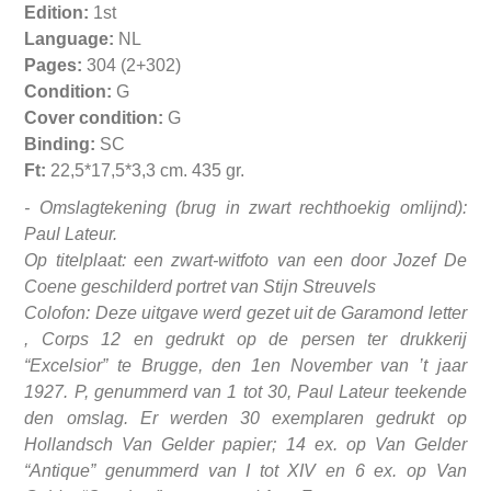
Edition:
1st
Language:
NL
Pages:
304 (2+302)
Condition:
G
Cover condition:
G
Binding:
SC
Ft:
22,5*17,5*3,3 cm. 435 gr.
-
Omslagtekening (brug in zwart rechthoekig omlijnd):
Paul Lateur.
Op titelplaat: een zwart-witfoto van een door Jozef De
Coene geschilderd portret van Stijn Streuvels
Colofon: Deze uitgave werd gezet uit de Garamond letter
, Corps 12 en gedrukt op de persen ter drukkerij
“Excelsior” te Brugge, den 1en November van ’t jaar
1927. P, genummerd van 1 tot 30, Paul Lateur teekende
den omslag. Er werden 30 exemplaren gedrukt op
Hollandsch Van Gelder papier; 14 ex. op Van Gelder
“Antique” genummerd van I tot XIV en 6 ex. op Van