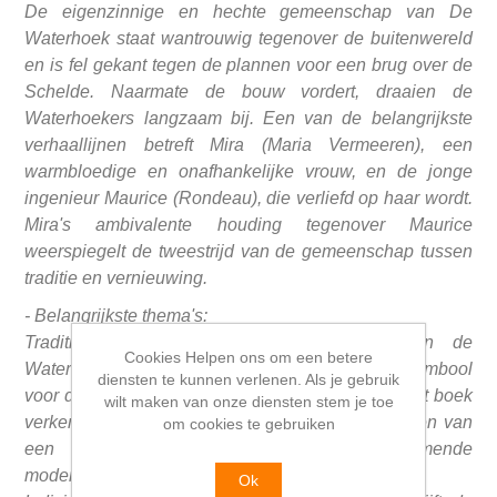
De eigenzinnige en hechte gemeenschap van De
Waterhoek staat wantrouwig tegenover de buitenwereld
en is fel gekant tegen de plannen voor een brug over de
Schelde. Naarmate de bouw vordert, draaien de
Waterhoekers langzaam bij. Een van de belangrijkste
verhaallijnen betreft Mira (Maria Vermeeren), een
warmbloedige en onafhankelijke vrouw, en de jonge
ingenieur Maurice (Rondeau), die verliefd op haar wordt.
Mira's ambivalente houding tegenover Maurice
weerspiegelt de tweestrijd van de gemeenschap tussen
traditie en vernieuwing.
- Belangrijkste thema's:
Traditie versus modernisering: De strijd van de
Cookies Helpen ons om een betere
Waterhoekers tegen de bouw van de brug staat symbool
diensten te kunnen verlenen. Als je gebruik
voor de weerstand tegen de veranderende tijd. Het boek
wilt maken van onze diensten stem je toe
verkent de spanning tussen de gevestigde waarden van
om cookies te gebruiken
een plattelandsgemeenschap en de opkomende
moderne wereld.
Ok