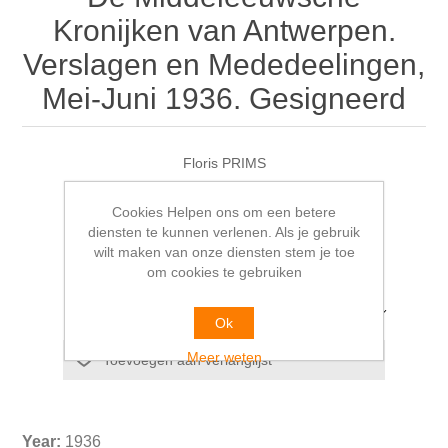
Kronijken van Antwerpen.
Verslagen en Mededeelingen,
Mei-Juni 1936. Gesigneerd
Floris PRIMS
€9,00
Cookies Helpen ons om een betere
diensten te kunnen verlenen. Als je gebruik
wilt maken van onze diensten stem je toe
om cookies te gebruiken
Selecteer het adres van waaruit u wilt verzenden
Ok
Meer weten
Year:
1936