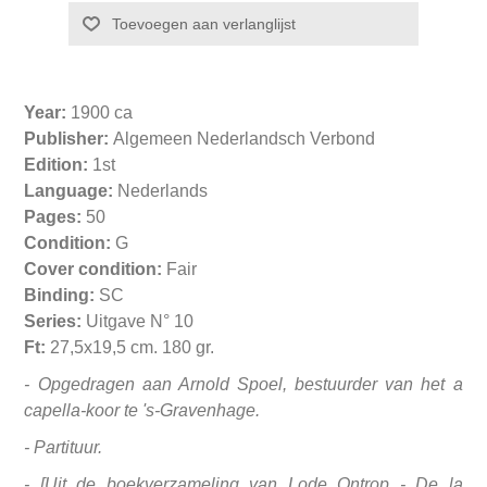
Year:
1900 ca
Publisher:
Algemeen Nederlandsch Verbond
Edition:
1st
Language:
Nederlands
Pages:
50
Condition:
G
Cover condition:
Fair
Binding:
SC
Series:
Uitgave N° 10
Ft:
27,5x19,5 cm. 180 gr.
- Opgedragen aan Arnold Spoel, bestuurder van het a
capella-koor te 's-Gravenhage.
- Partituur.
- [Uit de boekverzameling van Lode Ontrop - De la