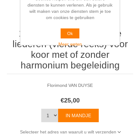
diensten te kunnen verlenen. Als je gebruik
wilt maken van onze diensten stem je toe
om cookies te gebruiken
10 Oude Nederlandsche
Ok
liederen (vierde reeks) voor
Meer weten
koor met of zonder
harmonium begeleiding
Florimond VAN DUYSE
€25,00
Selecteer het adres van waaruit u wilt verzenden