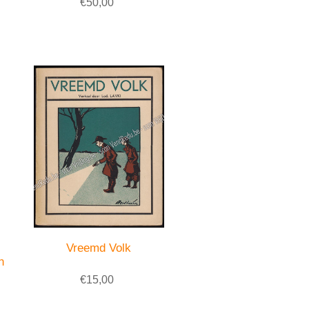
€50,00
Vreemd Volk
n
€15,00