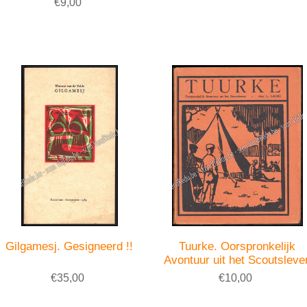
€9,00
Gilgamesj. Gesigneerd !!
Tuurke. Oorspronkelijk
Avontuur uit het Scoutsleve
€35,00
€10,00