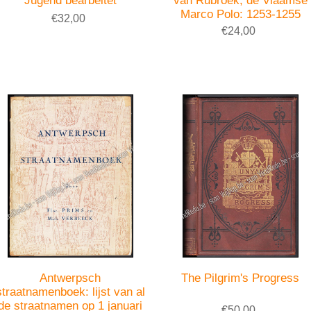
Jugend bearbeitet
van Rubroek, de Vlaamse
Marco Polo: 1253-1255
€32,00
€24,00
Antwerpsch
The Pilgrim's Progress
straatnamenboek: lijst van al
de straatnamen op 1 januari
€50,00