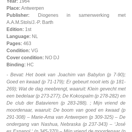
Year:
1964
Place:
Antwerpen
Publisher:
Diogenes in samenwerking met
A.A.M.Stols/J.-P. Barth
Edition:
1st
Language:
NL
Pages:
463
Condition:
VG
Cover condition:
NO DJ
Binding:
HC
-
Bevat: Het boek van Joachim van Babylon (p 7-90);
Goed en kwaad (p 71-179); Er gebeurt nooit iets (p 181-
269); Wat de dag meebrengt, waaruit: Klein gevecht met
een bedelaar (p 273-277); De Kokospalm (p 278-282) en
De club der Batavieren (p 283-288). ; Mijn vriend de
moordenaar, waaruit: De boom van goed en kwaad (p
291-308) – Marie-Ama van Antwerpen (p 309-325) – De
ondergang van Nashua, Nebraska (p 237-343) – ‘José
es Espanol ‘ (p 345-370) – Mijn vriend de moordenaar (p