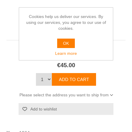
Cookies help us deliver our services. By
Zes Van Marnix Gijsen.
using our services, you agree to our use of
cookies.
Gesigneerd
OK
Marnix GIJSEN
Learn more
€45.00
Please select the address you want to ship from