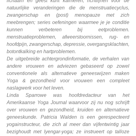
lichaam en geest kunt kalmeren; richtlijnen voor de
natuurlijke veranderingen die de menstruatiecyclus,
zwangerschap en (post) menopauze met zich
meebrengen; series oefeningen waarmee je je conditie
kunnen verbeteren bij eetproblemen.
menstruatieproblemen, afweerstoornissen, rug- en
hoofdpijn, zwangerschap, depressie, overgangsklachten,
botontkalking en hartproblemen.
De uitgebreide achtergrondinformatie, de verhalen van
andere vrouwen en adviezen gebaseerd op zowel
conventionele als alternatieve geneeswijzen maken
Yoga & gezondheid voor vrouwen een compleet
naslagwerk voor het leven.
Linda Sparrowe was hoofdredacteur van het
Amerikaanse Yoga Journal waarvoor zij nu nog schrijft
over vrouwen en gezondheid, kruiden en alternatieve
geneeskunde. Patricia Walden is een gerespecteerd
yogainstructeur, die zich al meer dan vijfentwintig jaar
bezighoudt met lyengar-yoga; ze instrueert op talloze