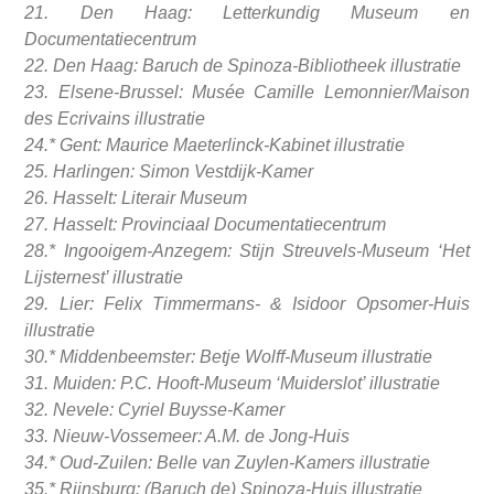
21. Den Haag: Letterkundig Museum en
Documentatiecentrum
22. Den Haag: Baruch de Spinoza-Bibliotheek illustratie
23. Elsene-Brussel: Musée Camille Lemonnier/Maison
des Ecrivains illustratie
24.* Gent: Maurice Maeterlinck-Kabinet illustratie
25. Harlingen: Simon Vestdijk-Kamer
26. Hasselt: Literair Museum
27. Hasselt: Provinciaal Documentatiecentrum
28.* Ingooigem-Anzegem: Stijn Streuvels-Museum ‘Het
Lijsternest’ illustratie
29. Lier: Felix Timmermans- & Isidoor Opsomer-Huis
illustratie
30.* Middenbeemster: Betje Wolff-Museum illustratie
31. Muiden: P.C. Hooft-Museum ‘Muiderslot’ illustratie
32. Nevele: Cyriel Buysse-Kamer
33. Nieuw-Vossemeer: A.M. de Jong-Huis
34.* Oud-Zuilen: Belle van Zuylen-Kamers illustratie
35.* Rijnsburg: (Baruch de) Spinoza-Huis illustratie