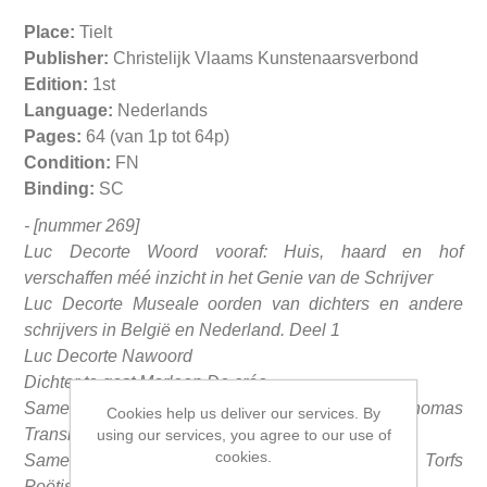
Place:
Tielt
Publisher:
Christelijk Vlaams Kunstenaarsverbond
Edition:
1st
Language:
Nederlands
Pages:
64 (van 1p tot 64p)
Condition:
FN
Binding:
SC
- [nummer 269]
Luc Decorte Woord vooraf: Huis, haard en hof
verschaffen méé inzicht in het Genie van de Schrijver
Luc Decorte Museale oorden van dichters en andere
schrijvers in België en Nederland. Deel 1
Luc Decorte Nawoord
Dichter te gast Marleen De crée
Samenstelling Edmond Ottevaere en Piet Thomas
Cookies help us deliver our services. By
Transit
using our services, you agree to our use of
cookies.
Samenstelling Fernand Florizoone en Chris Torfs
Poëtisch bericht