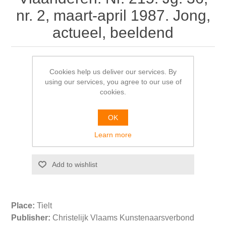
nr. 2, maart-april 1987. Jong,
actueel, beeldend
Daan RAU & diverse auteurs
Cookies help us deliver our services. By
using our services, you agree to our use of
€9.00
cookies.
OK
Learn more
Please select the address you want to ship from
Place:
Tielt
Publisher:
Christelijk Vlaams Kunstenaarsverbond