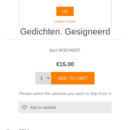
OK
Verzamel de liefde.
Learn more
Gedichten. Gesigneerd
Bart MOEYAERT
€15.00
Please select the address you want to ship from