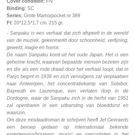
Cover condition:
FN
Binding:
SC
Series:
Grote Marnixpocket nr 369
Ft:
20*12,5*1,7 cm. 215 gr.
- Sanpaku is een verhaal dat zich afspeelt in de wereld
van de muziek, gekenmerkt door schoonheid, verfijning,
geweld, magie en horror.
De naam Sanpaku komt uit het oude Japan. Het is een
geheime kracht, waarvan bepaalde mensen bezeten zijn
en die als een rode draad door het verhaal loopt, dat in
Parijs begint in 1939 en zich vervolgens zal verplaatsen
naar Antwerpen, het concentratiekamp van Sobibor,
Bayreuth en Laurenque, een verlaten dorp in de
Dordogne, waar de Sanpaku zich in de herfst van 1951
zal openbaren in een uitbarsting van bloeddorst en
waanzin.
Om deze misdaadroman te schrijven heeft Jef Geeraerts
een beroep gedaan op internationaal bekende
expertenvioolbouwers, musici en specialisten in het