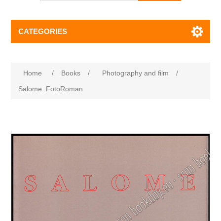
CATEGORIES
Home
/
Books
/
Photography and film
/
Salome. FotoRoman