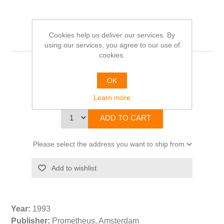
Salome. FotoRoman
Cookies help us deliver our services. By
using our services, you agree to our use of
cookies.
Patrick DE SPIEGELAERE & Peter VERHELST
OK
€20.00
Learn more
Please select the address you want to ship from
Year:
1993
Publisher:
Prometheus, Amsterdam