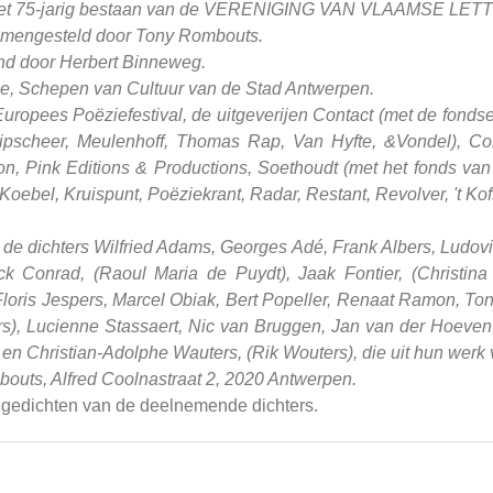
an het 75-jarig bestaan van de VERENIGING VAN VLAAMSE L
amengesteld door Tony Rombouts.
end door Herbert Binneweg.
, Schepen van Cultuur van de Stad Antwerpen.
opees Poëziefestival, de uitgeverijen Contact (met de fondse
ipscheer, Meulenhoff, Thomas Rap, Van Hyfte, &Vondel), Co
, Pink Editions & Productions, Soethoudt (met het fonds van Ars
ebel, Kruispunt, Poëziekrant, Radar, Restant, Revolver, 't Ko
de dichters Wilfried Adams, Georges Adé, Frank Albers, Ludovie
ick Conrad, (Raoul Maria de Puydt), Jaak Fontier, (Christina
loris Jespers, Marcel Obiak, Bert Popeller, Renaat Ramon, 
), Lucienne Stassaert, Nic van Bruggen, Jan van der Hoeven
n Christian-Adolphe Wauters, (Rik Wouters), die uit hun werk 
outs, Alfred Coolnastraat 2, 2020 Antwerpen.
 gedichten van de deelnemende dichters.