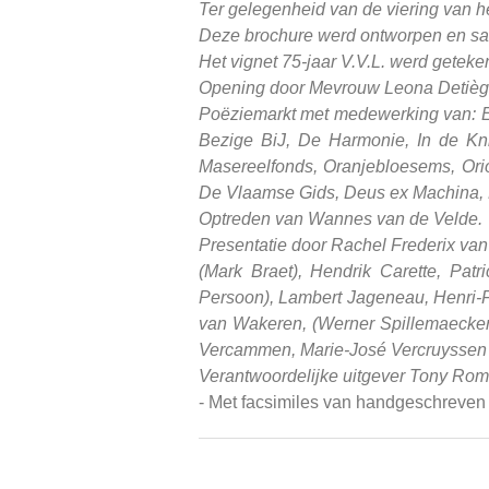
Ter gelegenheid van de viering v
Deze brochure werd ontworpen en s
Het vignet 75-jaar V.V.L. werd getek
Opening door Mevrouw Leona Detiège
Poëziemarkt met medewerking van: Eur
Bezige BiJ, De Harmonie, In de Kn
Masereelfonds, Oranjebloesems, Orion
De Vlaamse Gids, Deus ex Machina, Ko
Optreden van Wannes van de Velde.
Presentatie door Rachel Frederix van 
(Mark Braet), Hendrik Carette, Patr
Persoon), Lambert Jageneau, Henri-F
van Wakeren, (Werner Spillemaeckers
Vercammen, Marie-José Vercruyssen e
Verantwoordelijke uitgever Tony Romb
- Met facsimiles van handgeschreven