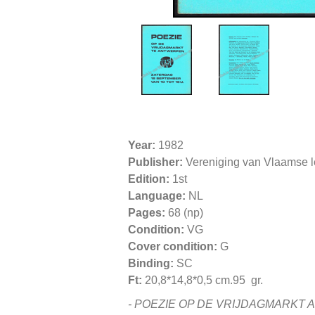
Year:
1982
Publisher:
Vereniging van Vlaamse l
Edition:
1st
Language:
NL
Pages:
68 (np)
Condition:
VG
Cover condition:
G
Binding:
SC
Ft:
20,8*14,8*0,5 cm.95 gr.
- POEZIE OP DE VRIJDAGMARKT Antw