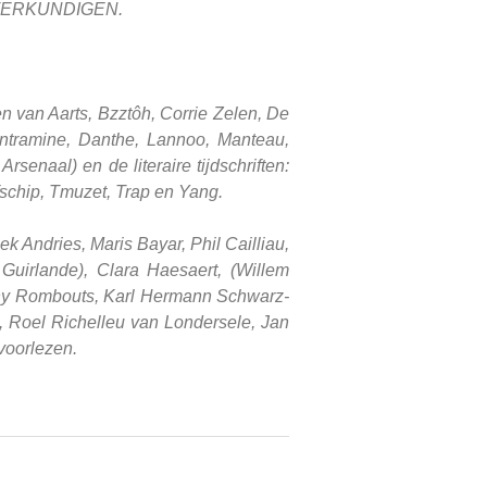
ETTERKUNDIGEN.
n van Aarts, Bzztôh, Corrie Zelen, De
ntramine, Danthe, Lannoo, Manteau,
enaal) en de literaire tijdschriften:
fschip, Tmuzet, Trap en Yang.
k Andries, Maris Bayar, Phil Cailliau,
 Guirlande), Clara Haesaert, (Willem
Tony Rombouts, Karl Hermann Schwarz-
, Roel Richelleu van Londersele, Jan
voorlezen.