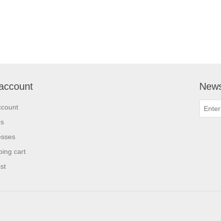
account
News
ccount
rs
esses
ing cart
st