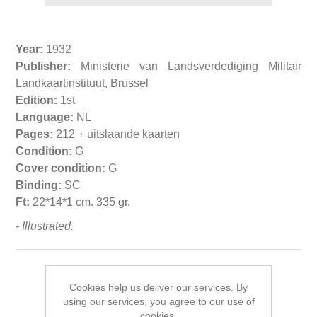
Year:
1932
Publisher:
Ministerie van Landsverdediging Militair
Landkaartinstituut, Brussel
Edition:
1st
Language:
NL
Pages:
212 + uitslaande kaarten
Condition:
G
Cover condition:
G
Binding:
SC
Ft:
22*14*1 cm. 335 gr.
- Illustrated.
Cookies help us deliver our services. By
using our services, you agree to our use of
Related products
cookies.