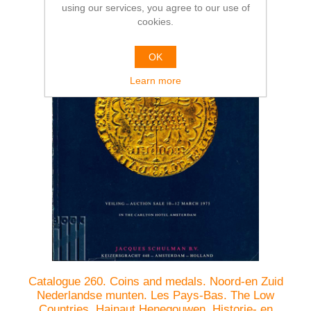
using our services, you agree to our use of
cookies.
OK
Learn more
Catalogue 260. Coins and medals. Noord-en Zuid
Nederlandse munten. Les Pays-Bas. The Low
Countries. Hainaut Henegouwen. Historie- en