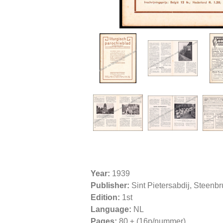
Year:
1939
Publisher:
Sint Pietersabdij, Steenb
Edition:
1st
Language:
NL
Pages:
80 ± (16p/nummer)