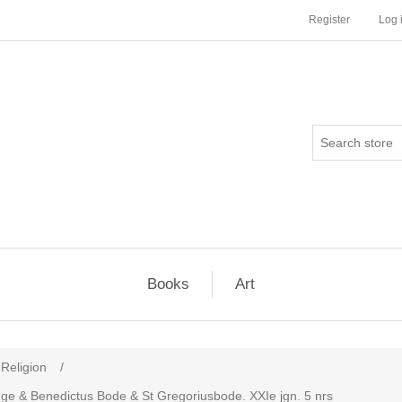
Register
Log 
Books
Art
 Religion
/
gge & Benedictus Bode & St Gregoriusbode. XXIe jgn. 5 nrs