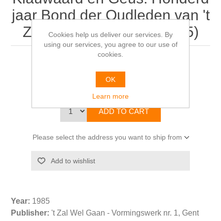
jaar Bond der Oudleden van 't
Zal Wel Gaan (1885-1985)
Cookies help us deliver our services. By
using our services, you agree to our use of
cookies.
Manu ROBBROECKX ea
OK
€25.00
Learn more
Please select the address you want to ship from
Year:
1985
Publisher:
't Zal Wel Gaan - Vormingswerk nr. 1, Gent