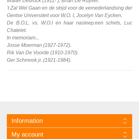
Walter Debrock (1911- ), Brian De Ruyver.
't Zal Wel Gaan en de strijd voor de vernederlandsing der
Gentse Universiteit voor W.O. I, Jocelyn Van Eycken.
De B.O.L. vs. W.O.I en haar nasleep:een schets, Luc
Chatelet.
In memoriam...
Josse Moerman (1927-1972).
Rik Van De Voorde (1910-1970).
Ger Schmook jr. (1921-1984).
Information
My account