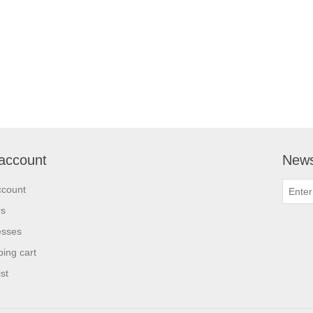
account
News
ccount
rs
esses
ing cart
st