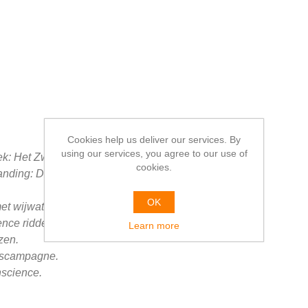
Cookies help us deliver our services. By
using our services, you agree to our use of
k: Het Zwart Paard.
cookies.
anding: De Leeuw van Vlaanderen.
OK
et wijwater verdund.
nce ridder en professeur agrégé.
Learn more
zen.
gscampagne.
science.