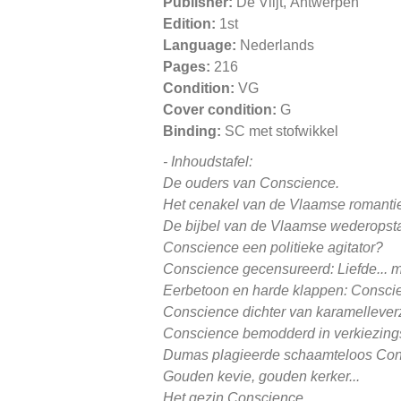
Publisher:
De Vlijt, Antwerpen
Edition:
1st
Language:
Nederlands
Pages:
216
Condition:
VG
Cover condition:
G
Binding:
SC met stofwikkel
- Inhoudstafel:
De ouders van Conscience.
Het cenakel van de Vlaamse romantie
De bijbel van de Vlaamse wederopst
Conscience een politieke agitator?
Conscience gecensureerd: Liefde... m
Eerbetoon en harde klappen: Conscie
Conscience dichter van karamellever
Conscience bemodderd in verkiezin
Dumas plagieerde schaamteloos Con
Gouden kevie, gouden kerker...
Het gezin Conscience.