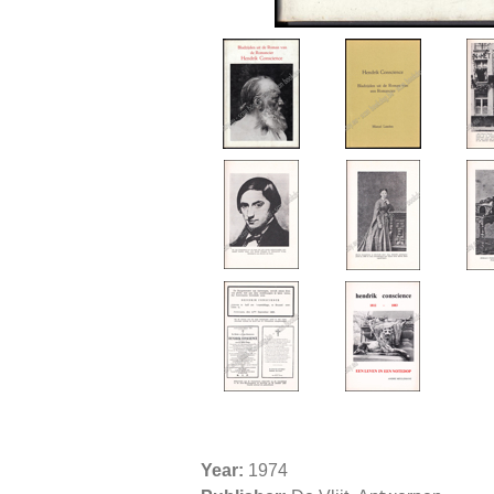
Year:
1974