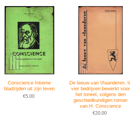
Conscience Intieme
De leeuw van Vlaanderen. I
bladzijden uit zijn leven
vier bedrijven bewerkt voor
het toneel, volgens den
€5.00
geschiedkundigen roman
van H. Conscience
€20.00