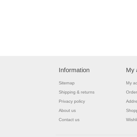
Information
My 
Sitemap
My a
Shipping & returns
Orde
Privacy policy
Addr
About us
Shopp
Contact us
Wishli