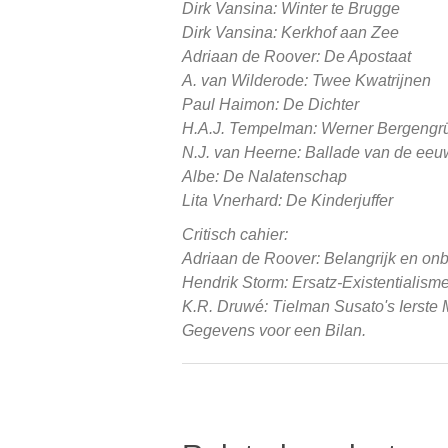
Dirk Vansina: Winter te Brugge
Dirk Vansina: Kerkhof aan Zee
Adriaan de Roover: De Apostaat
A. van Wilderode: Twee Kwatrijnen
Paul Haimon: De Dichter
H.A.J. Tempelman: Werner Bergengr
N.J. van Heerne:
Ballade van de ee
Albe: De Nalatenschap
Lita Vnerhard: De Kinderjuffer
Critisch cahier:
Adriaan de Roover:
Belangrijk en onb
Hendrik Storm:
Ersatz-Existentialism
K.R. Druwé:
Tielman Susato's
Ierste
Gegevens voor een Bilan.