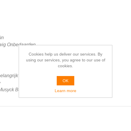
ün
uwig
Onbedaarden
Cookies help us deliver our services. By
using our services, you agree to our use of
cookies.
elangrijk
OK
e
 Musyck Boexken
Learn more