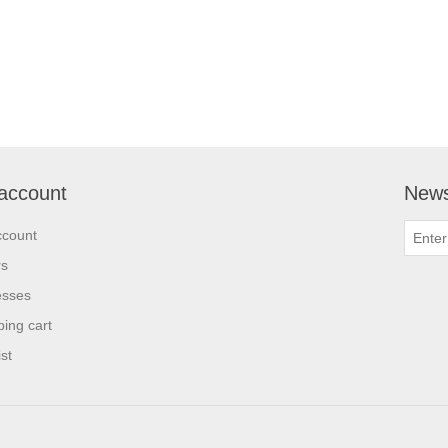
account
News
ccount
rs
esses
ing cart
st