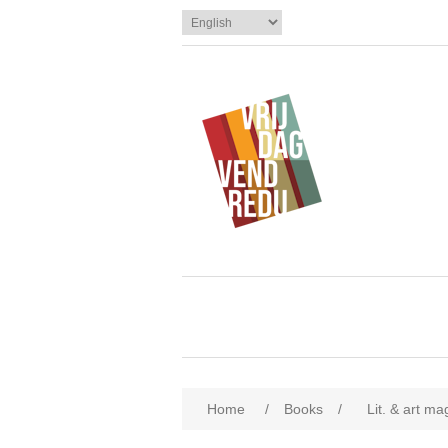
Home
/
Books
/
Lit. & art m