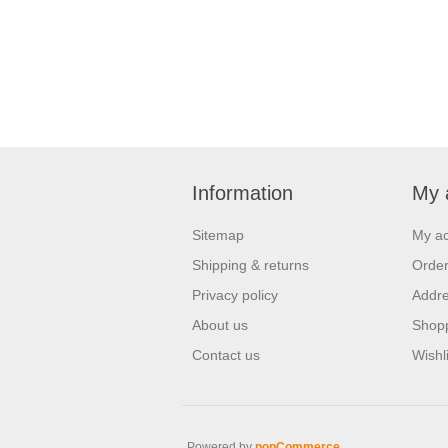
Information
My 
Sitemap
My a
Shipping & returns
Orde
Privacy policy
Addr
About us
Shopp
Contact us
Wishli
Powered by
nopCommerce