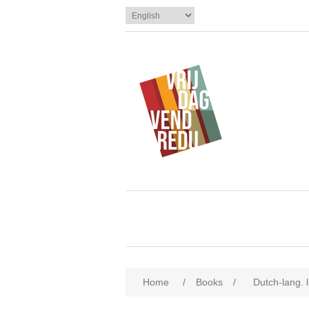
Home
/
Books
/
Dutch-lang. l