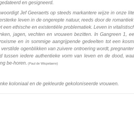
gedateerd en gesigneerd.
nwoordigt Jef Geeraerts op steeds markantere wijze in onze lit
ersterke leven in de ongerepte natuur, reeds door de romantiek 
een ethische en existentiële problematiek. Leven in vitalistisch
rinken, jagen, vechten en vrouwen bezitten. In Gangreen 1, ee
roxisme en in sommige aangrijpende gedeelten tot een kosm
erstilde ogenblikken van zuivere ontroering wordt, pregnanter 
d tussen iedere authentieke vorm van leven en de dood, waar
ng be-horen.
(Paul de Wispelaere)
nke koloniaal en de gekleurde gekoloniseerde vrouwen.