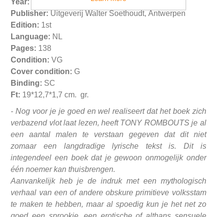
Year:
1976
Publisher:
Uitgeverij Walter Soethoudt, Antwerpen
Edition:
1st
Language:
NL
Pages:
138
Condition:
VG
Cover condition:
G
Binding:
SC
Ft:
19*12,7*1,7 cm. gr.
-
Nog voor je je goed en wel realiseert dat het boek zich
verbazend vlot laat lezen, heeft TONY ROMBOUTS je al
een aantal malen te verstaan gegeven dat dit niet
zomaar een langdradige lyrische tekst is. Dit is
integendeel een boek dat je gewoon onmogelijk onder
één noemer kan thuisbrengen.
Aanvankelijk heb je de indruk met een mythologisch
verhaal van een of andere obskure primitieve volksstam
te maken te hebben, maar al spoedig kun je het net zo
goed een sprookje, een erotische of althans sensuele