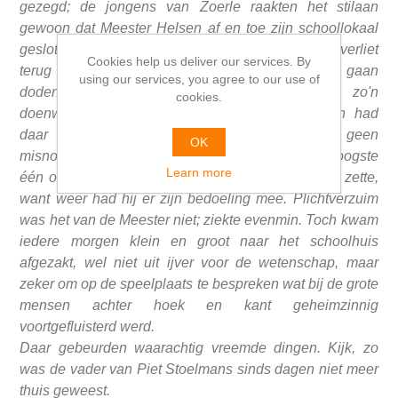
gezegd; de jongens van Zoerle raakten het stilaan
gewoon dat Meester Helsen af en toe zijn schoollokaal
gesloten hield en het verder aan de bengels overliet
Cookies help us deliver our services. By
terug naar huis te keren of elders hun vrije dag te gaan
using our services, you agree to our use of
doden. Geen vader of moeder dacht eraan zo'n
cookies.
doenwijze te beknibbelen, want Meester Helsen had
daar wel zijn reden toe. Ook later wekte het geen
OK
misnoegdheid noch verwondering, als hij ten hoogste
Learn more
één of tweemaal in de week de schooldeur open zette,
want weer had hij er zijn bedoeling mee. Plichtverzuim
was het van de Meester niet; ziekte evenmin. Toch kwam
iedere morgen klein en groot naar het schoolhuis
afgezakt, wel niet uit ijver voor de wetenschap, maar
zeker om op de speelplaats te bespreken wat bij de grote
mensen achter hoek en kant geheimzinnig
voortgefluisterd werd.
Daar gebeurden waarachtig vreemde dingen. Kijk, zo
was de vader van Piet Stoelmans sinds dagen niet meer
thuis geweest.