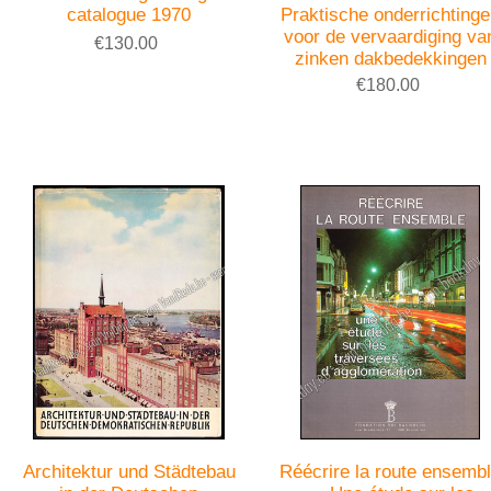
catalogue 1970
Praktische onderrichting
voor de vervaardiging va
€130.00
zinken dakbedekkingen
€180.00
Architektur und Städtebau
Réécrire la route ensemb