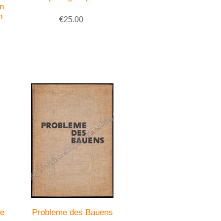
en
n
€25.00
le
Probleme des Bauens