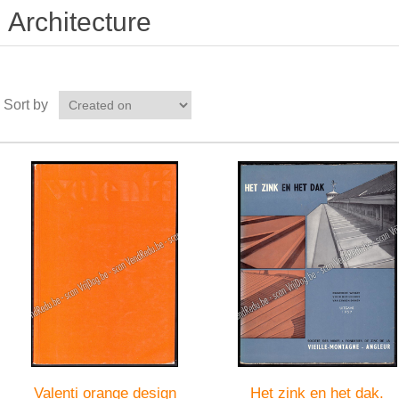
Architecture
Sort by
Valenti orange design
Het zink en het dak.