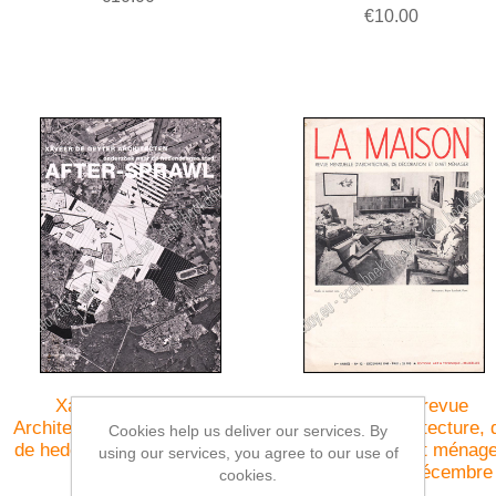
€10.00
Xaveer De Geyter
La maison : revue
Architecten, onderzoek naar
mensuelle d'architecture, 
Cookies help us deliver our services. By
de hedendaagse stad. After-
décoration et d'art ménage
using our services, you agree to our use of
Sprawl
Jrg 5, Nr. 12, décembre
cookies.
1949