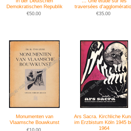
in der Deutschen
… Une étude sur les
Demokratischen Republik
traversées d’agglomérati
€50.00
€35.00
Monumenten van
Ars Sacra. Kirchliche Kun
Vlaamsche Bouwkunst
im Erzbistum Köln 1945 b
1964
€10.00