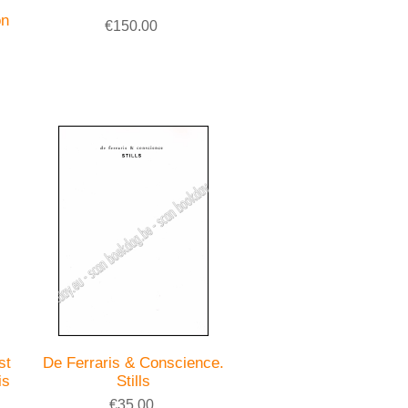
on
€150.00
st
De Ferraris & Conscience.
is
Stills
€35.00