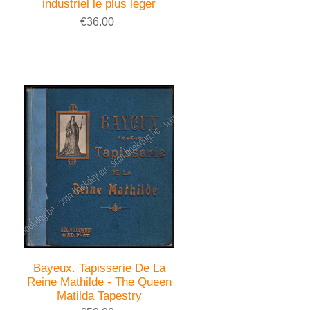
industriel le plus léger
€36.00
Bayeux. Tapisserie De La
Reine Mathilde - The Queen
Matilda Tapestry