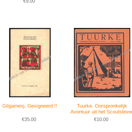
€9.00
Gilgamesj. Gesigneerd !!
Tuurke. Oorspronkelijk
Avontuur uit het Scoutsleve
€35.00
€10.00