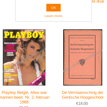
diamant
Dalen. Deel 1. 1ste druk
€17.00
€39.00
OK
Learn more
Playboy België. Alles wat
De Vervlaamsching der
mannen boeit. Nr. 2, februari
Gentsche Hoogeschool
1988
€18.00