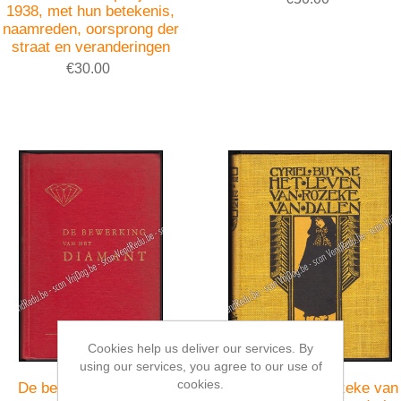
1938, met hun betekenis,
naamreden, oorsprong der
straat en veranderingen
€30.00
Cookies help us deliver our services. By
using our services, you agree to our use of
cookies.
De bewerking van het
Het leven van Rozeke van