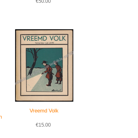
€50.00
Vreemd Volk
n
€15.00