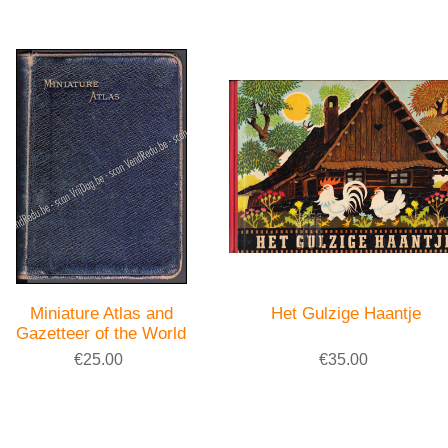
Miniature Atlas and
Het Gulzige Haantje
Gazetteer of the World
€25.00
€35.00