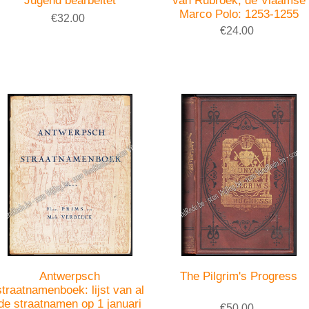
Jugend bearbeitet
van Rubroek, de Vlaamse
Marco Polo: 1253-1255
€32.00
€24.00
Antwerpsch
The Pilgrim's Progress
straatnamenboek: lijst van al
de straatnamen op 1 januari
€50.00